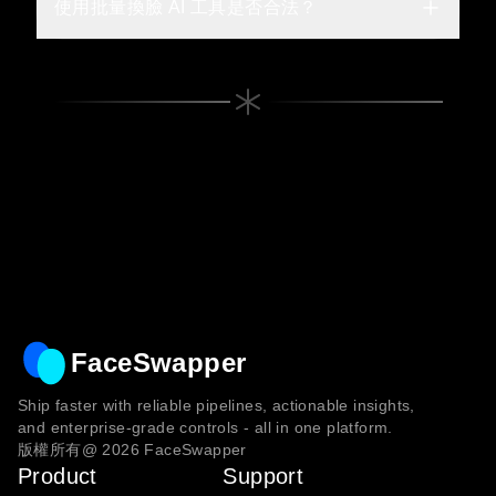
使用批量換臉 AI 工具是否合法？
FaceSwapper
Ship faster with reliable pipelines, actionable insights,
and enterprise‑grade controls - all in one platform.
版權所有@
2026
FaceSwapper
Product
Support